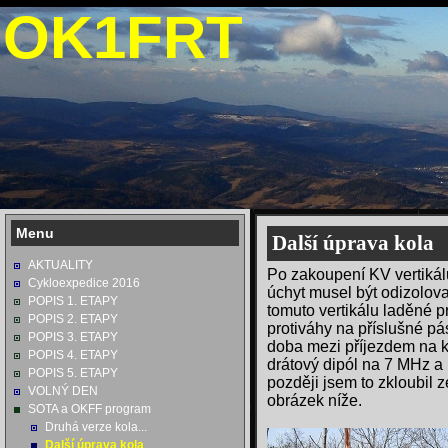
OK1FRT
Menu
Další úprava kola
AKTUALITY
Po zakoupení KV vertikál
Cykloexpedice 2016
úchyt musel být odizolova
POPIS 1. ETAPY
tomuto vertikálu laděné 
POPIS 2. ETAPY
protiváhy na příslušné pá
POPIS 3. ETAPY
doba mezi příjezdem na ko
POPIS 4. ETAPY
drátový dipól na 7 MHz a
POPIS 5. ETAPY
později jsem to zkloubil ze
VOLNÝ DEN
obrázek níže.
SOTA a OKFF program
Druhá verze kola...
Další úprava kola