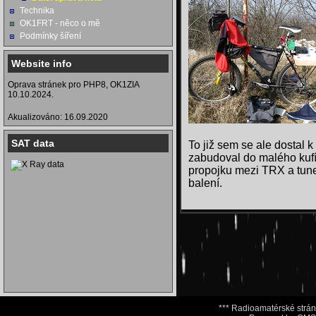
Technika
OK1FRT - něco o mě
Podmínky šíření
Website info
Oprava stránek pro PHP8, OK1ZIA
10.10.2024.
Akualizováno: 16.09.2020
SAT data
To již sem se ale dostal 
zabudoval do malého kufír
propojku mezi TRX a tune
balení.
*** Radioamatérské str