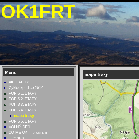
OK1FRT
Menu
mapa trasy
AKTUALITY
Cykloexpedice 2016
POPIS 1. ETAPY
POPIS 2. ETAPY
POPIS 3. ETAPY
POPIS 4. ETAPY
mapa trasy
POPIS 5. ETAPY
VOLNÝ DEN
SOTA a OKFF program
Technika