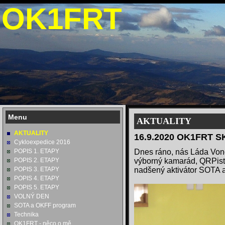
OK1FRT
Menu
AKTUALITY
AKTUALITY
16.9.2020 OK1FRT S
Cykloexpedice 2016
POPIS 1. ETAPY
Dnes ráno, nás Láda Vond
POPIS 2. ETAPY
výborný kamarád, QRPist
POPIS 3. ETAPY
nadšený aktivátor SOTA a
POPIS 4. ETAPY
POPIS 5. ETAPY
VOLNÝ DEN
SOTA a OKFF program
Technika
OK1FRT - něco o mě