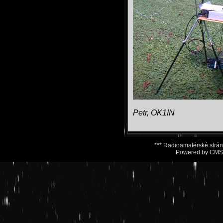
Petr, OK1IN
*** Radioamatérské str
Powered by CMSi